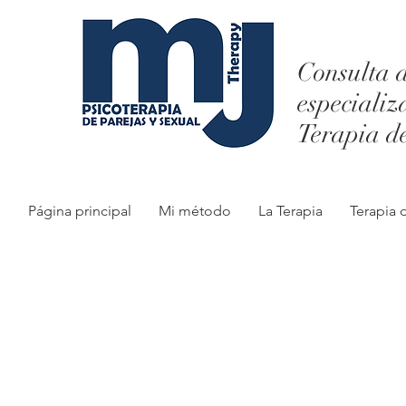
Consulta d
especializ
Terapia d
Página principal
Mi método
La Terapia
Terapia 