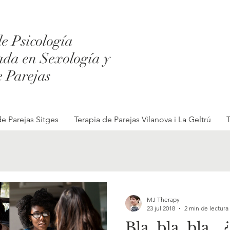
e Psicología
ada en Sexología y
e Parejas
de Parejas Sitges
Terapia de Parejas Vilanova i La Geltrú
T
MJ Therapy
23 jul 2018
2 min de lectura
Bla, bla, bla… 