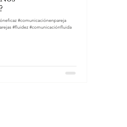
?
óneficaz #comunicaciónenpareja
arejas #fluidez #comunicaciónfluida