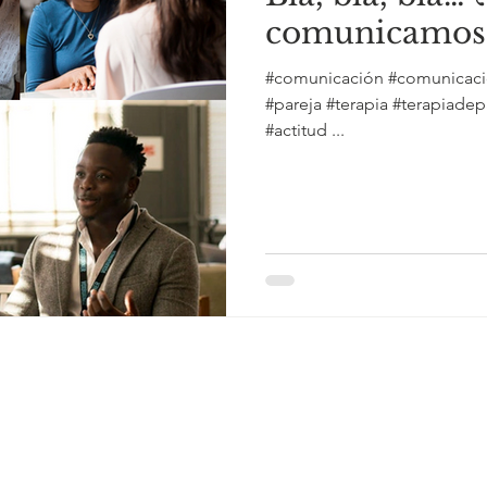
comunicamos
#comunicación #comunicaci
#pareja #terapia #terapiadep
#actitud ...